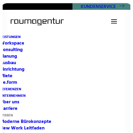
KUNDENSERVICE
LEISTUNGEN
Workspace
Consulting
Planung
Ausbau
Einrichtung
Miete
News from the
blog.
Re.form
REFERENZEN
Mensch. Kultur. Organisation.
UNTERNEHMEN
Raum
Über uns
Karriere
WISSEN
Moderne Bürokonzepte
ZU ALLEN BEITRÄGEN
New Work Leitfaden