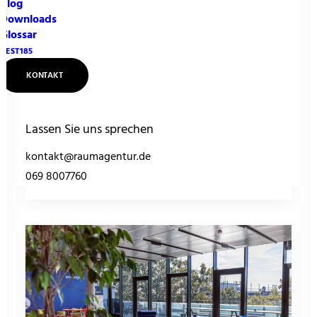
Blog
Steigerung der
Downloads
Glossar
Produktivität und
NEST185
Kreativität in modernen
KONTAKT
Bürokonzepten
…
Lassen Sie uns sprechen
kontakt@raumagentur.de
by Timo
069 8007760