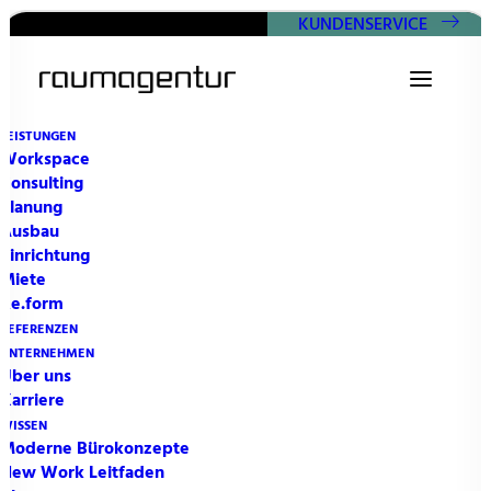
KUNDENSERVICE
LEISTUNGEN
Workspace
Consulting
Planung
Ausbau
Einrichtung
Miete
Re.form
REFERENZEN
UNTERNEHMEN
Über uns
Karriere
WISSEN
Moderne Bürokonzepte
New Work Leitfaden