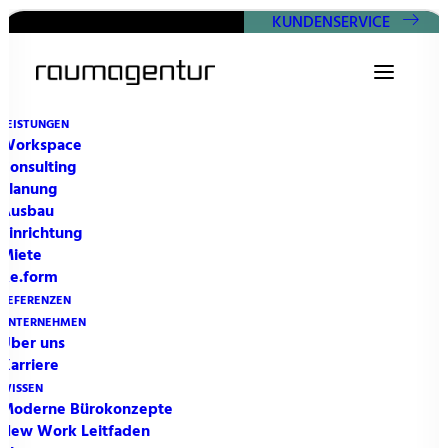
KUNDENSERVICE
LEISTUNGEN
Workspace
Consulting
Planung
AUSBAU
Ausbau
Hinterlassen Sie uns eine
Einrichtung
Miete
Nachricht.
Gerne
Re.form
REFERENZEN
melden wir uns bei
UNTERNEHMEN
Über uns
Ihnen.
Karriere
WISSEN
Moderne Bürokonzepte
New Work Leitfaden