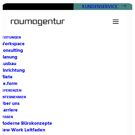
KUNDENSERVICE
LEISTUNGEN
Workspace
Consulting
Planung
Ausbau
Einrichtung
Miete
Re.form
REFERENZEN
UNTERNEHMEN
Über uns
Karriere
WISSEN
Moderne Bürokonzepte
New Work Leitfaden