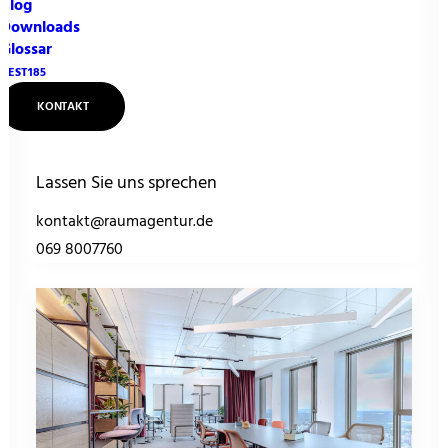
Blog
Mieten statt Kaufen:
Downloads
Glossar
Nachhaltige und Flexible
NEST185
Bürolösungen
KONTAKT
BlogbeitragMieten…
Lassen Sie uns sprechen
by Timo
kontakt@raumagentur.de
069 8007760